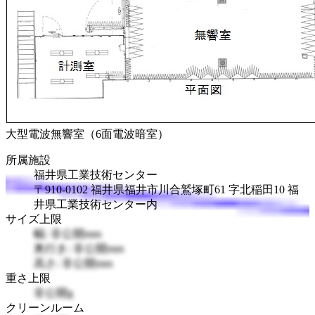
大型電波無響室（6面電波暗室）
所属施設
福井県工業技術センター
〒910-0102 福井県福井市川合鷲塚町61 字北稲田10 福
井県工業技術センター内
サイズ上限
幅: 非公開mm
奥行き: 非公開mm
高さ: 非公開mm
重さ上限
非公開g
クリーンルーム