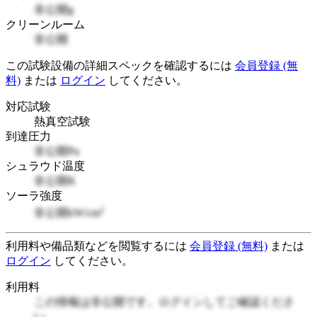
非公開g
クリーンルーム
非公開
この試験設備の詳細スペックを確認するには
会員登録 (無
料)
または
ログイン
してください。
対応試験
熱真空試験
到達圧力
非公開Pa
シュラウド温度
非公開K
ソーラ強度
2
非公開kW/cm
利用料や備品類などを閲覧するには
会員登録 (無料)
または
ログイン
してください。
利用料
この情報は非公開です。ログインしてご確認くださ
い。