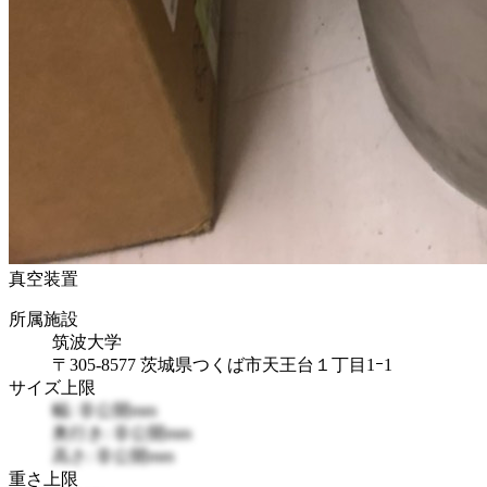
真空装置
所属施設
筑波大学
〒305-8577 茨城県つくば市天王台１丁目1ｰ1
サイズ上限
幅: 非公開mm
奥行き: 非公開mm
高さ: 非公開mm
重さ上限