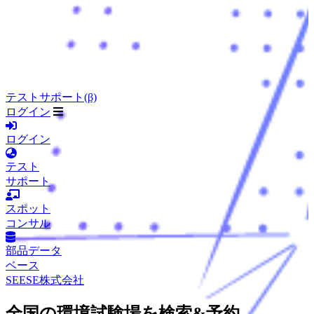
テストサポート(β)
ログイン
ログイン
テスト
サポート
スポット
コンサル
部品データ
ベース
SEESE株式会社
全国の環境試験場を検索&予約