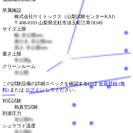
所属施設
株式会社ケミトックス（山梨試験センターKAI）
〒408-0103 山梨県北杜市須玉町江草18349
サイズ上限
幅: 非公開mm
奥行き: 非公開mm
高さ: 非公開mm
重さ上限
非公開g
クリーンルーム
非公開
この試験設備の詳細スペックを確認するには
会員登録 (無
料)
または
ログイン
してください。
対応試験
熱真空試験
到達圧力
非公開Pa
シュラウド温度
非公開K