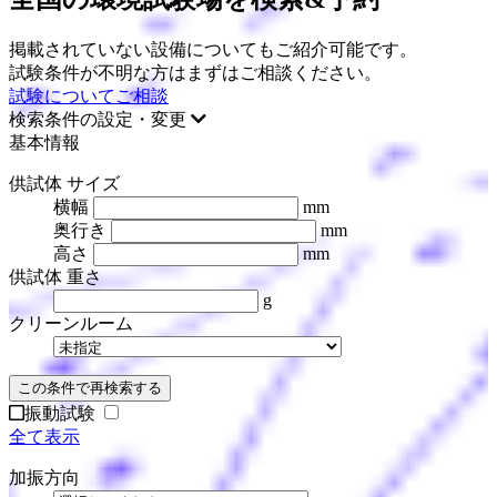
掲載されていない設備についてもご紹介可能です。
試験条件が不明な方はまずはご相談ください。
試験についてご相談
検索条件の設定・変更
基本情報
供試体 サイズ
横幅
mm
奥行き
mm
高さ
mm
供試体 重さ
g
クリーンルーム
この条件で再検索する
振動試験
全て表示
加振方向