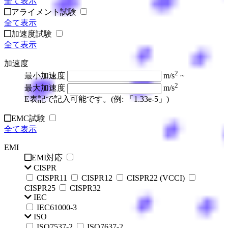
全て表示
アライメント試験
全て表示
加速度試験
全て表示
加速度
2
最小加速度
m/s
~
2
最大加速度
m/s
E表記で記入可能です。(例: 「1.33e-5」)
EMC試験
全て表示
EMI
EMI対応
CISPR
CISPR11
CISPR12
CISPR22 (VCCI)
CISPR25
CISPR32
IEC
IEC61000-3
ISO
ISO7537-2
ISO7637-2