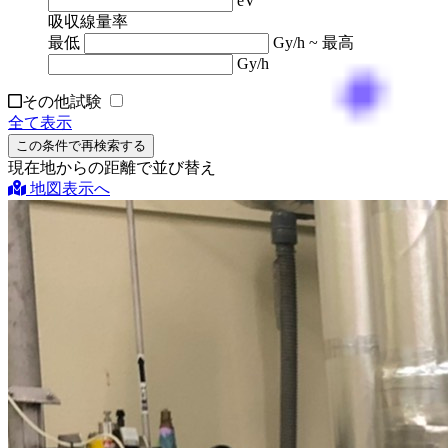
eV
吸収線量率
最低
Gy/h ~ 最高
Gy/h
その他試験
全て表示
この条件で再検索する
現在地からの距離で並び替え
地図表示へ