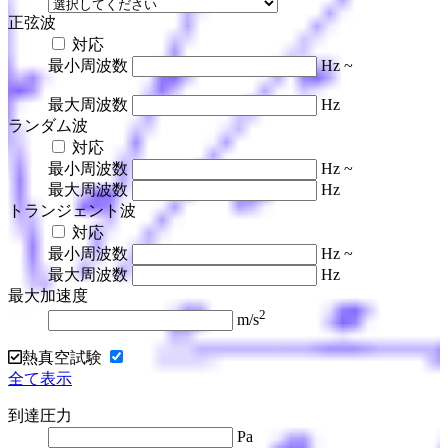
正弦波
対応
最小周波数
Hz ~
最大周波数
Hz
ランダム波
対応
最小周波数
Hz ~
最大周波数
Hz
トランジェント波
対応
最小周波数
Hz ~
最大周波数
Hz
最大加速度
2
m/s
熱真空試験
全て表示
到達圧力
Pa