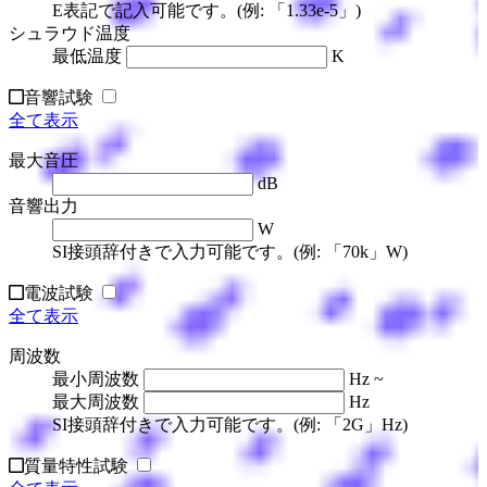
E表記で記入可能です。(例: 「1.33e-5」)
シュラウド温度
最低温度
K
音響試験
全て表示
最大音圧
dB
音響出力
W
SI接頭辞付きで入力可能です。(例: 「70k」W)
電波試験
全て表示
周波数
最小周波数
Hz ~
最大周波数
Hz
SI接頭辞付きで入力可能です。(例: 「2G」Hz)
質量特性試験