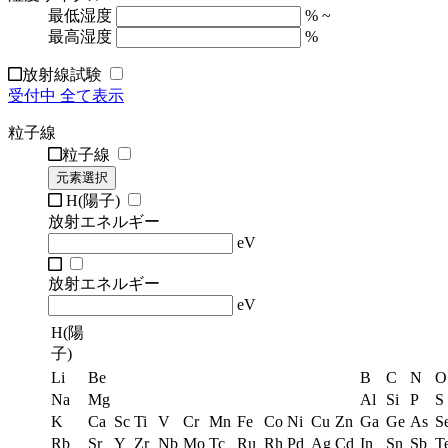
最低湿度
% ~
最高湿度
%
放射線試験
受付中
全て表示
粒子線
粒子線
元素選択
H(陽子)
放射エネルギー
eV
放射エネルギー
eV
H(陽
子)
Li
Be
B
C
N
O
Na
Mg
Al
Si
P
S
K
Ca
Sc
Ti
V
Cr
Mn
Fe
Co
Ni
Cu
Zn
Ga
Ge
As
S
Rb
Sr
Y
Zr
Nb
Mo
Tc
Ru
Rh
Pd
Ag
Cd
In
Sn
Sb
T