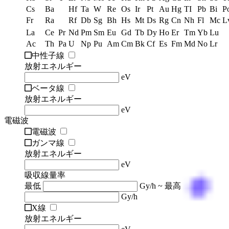
Cs
Ba
Hf
Ta
W
Re
Os
Ir
Pt
Au
Hg
TI
Pb
Bi
P
Fr
Ra
Rf
Db
Sg
Bh
Hs
Mt
Ds
Rg
Cn
Nh
Fl
Mc
L
La
Ce
Pr
Nd
Pm
Sm
Eu
Gd
Tb
Dy
Ho
Er
Tm
Yb
Lu
Ac
Th
Pa
U
Np
Pu
Am
Cm
Bk
Cf
Es
Fm
Md
No
Lr
中性子線
放射エネルギー
eV
ベータ線
放射エネルギー
eV
電磁波
電磁波
ガンマ線
放射エネルギー
eV
吸収線量率
最低
Gy/h ~ 最高
Gy/h
X線
放射エネルギー